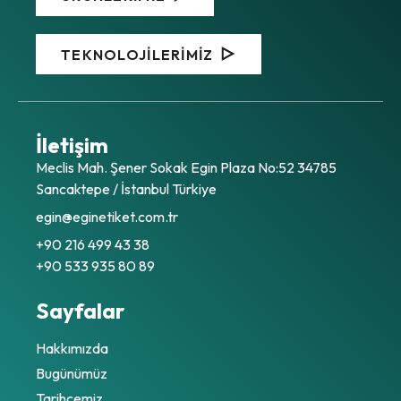
TEKNOLOJİLERİMİZ
İletişim
Meclis Mah. Şener Sokak Egin Plaza No:52 34785
Sancaktepe / İstanbul Türkiye
egin@eginetiket.com.tr
+90 216 499 43 38
+90 533 935 80 89
Sayfalar
Hakkımızda
Bugünümüz
Tarihçemiz