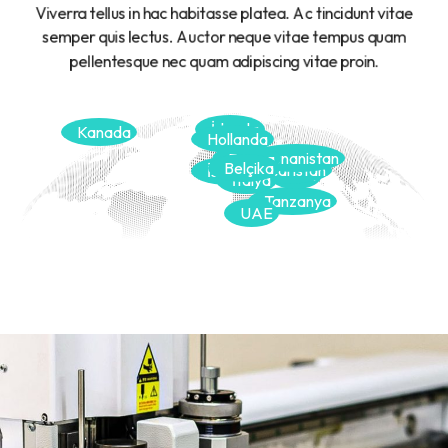
Viverra tellus in hac habitasse platea. Ac tincidunt vitae
semper quis lectus. Auctor neque vitae tempus quam
pellentesque nec quam adipiscing vitae proin.
İrlanda
Kanada
Hollanda
Yunanistan
Fransa
Belçika
Macaristan
İspanya
İsrail
İtalya
Tanzanya
UAE