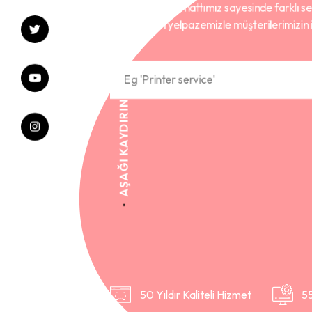
Entegre üretim hattımız sayesinde farklı se
teknolojileri yelpazemizle müşterilerimizin 
AŞAĞI KAYDIRIN
50 Yıldır Kaliteli Hizmet
5