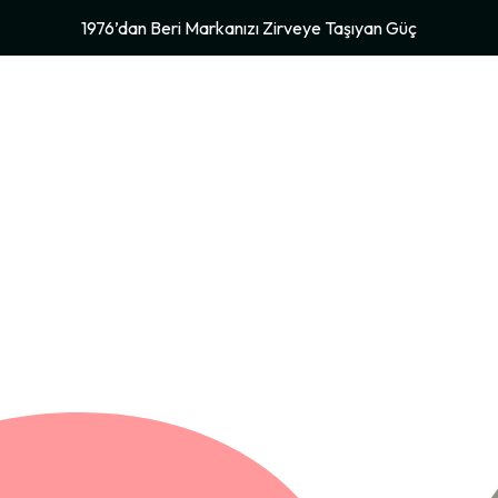
1976’dan Beri Markanızı Zirveye Taşıyan Güç
ZDA
BASKI MERKEZLERIMIZ
ÜRÜNLERIMIZ
IZ
SERIGRAFI
GALERIMIZ
HABERLER
İLETIŞIM
 VE
LAZER BASKI VE KESIM
LARIMIZ
UV BASKI
YATIRIMLAR
OLITIKAMIZ
n Bu Yana
FOLYO BASKI
FUARLAR &
MATBAA BASKISI
ORGANIZASYONLAR
leri
DESTEK
OPERASYONLARI