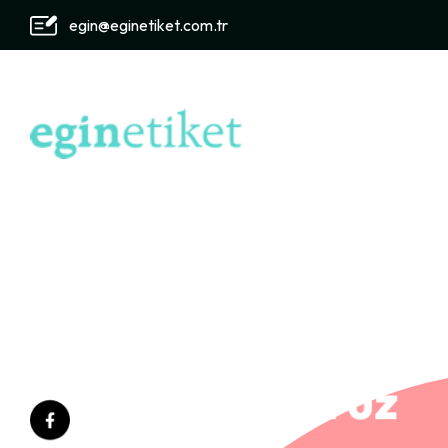
egin@eginetiket.com.tr
HAKKIMI
TARIHÇEM
ÇEVREMIZ
STANDART
ETIKET BASKI MERKEZI
ŞIRKET P
1976 Yılında
Baskı Çözüm
Sunuyoruz