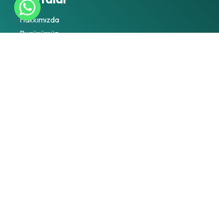
Hakkımızda
Bugünümüz
Tarihçemiz
Çevremiz
Şirket Politikamız
Galerimiz
Haberler
İletişim
Ürünlerimiz
Metal Etiketler
PVC Etiketler
Folyo Etiketler
Levha Ürünler - CNC Route Kesim
Transformatör Aksesuarları