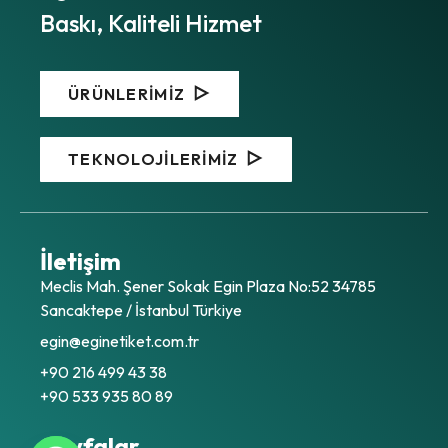
Baskı, Kaliteli Hizmet
ÜRÜNLERİMİZ
TEKNOLOJİLERİMİZ
İletişim
Meclis Mah. Şener Sokak Egin Plaza No:52 34785
Sancaktepe / İstanbul Türkiye
egin@eginetiket.com.tr
+90 216 499 43 38
+90 533 935 80 89
Sayfalar