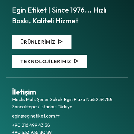
Egin Etiket | Since 1976... Hızlı
Baskı, Kaliteli Hizmet
ÜRÜNLERİMİZ
TEKNOLOJİLERİMİZ
İletişim
Meclis Mah. Şener Sokak Egin Plaza No:52 34785
Sancaktepe / İstanbul Türkiye
egin@eginetiket.com.tr
+90 216 499 43 38
+90 533 935 80 89