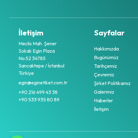
İletişim
Sayfalar
Meclis Mah. Şener
Hakkımızda
Sokak Egin Plaza
Bugünümüz
No:52 34785
Sancaktepe / İstanbul
Tarihçemiz
Türkiye
Çevremiz
egin@eginetiket.com.tr
Şirket Politikamız
Galerimiz
+90 216 499 43 38
+90 533 935 80 89
Haberler
İletişim