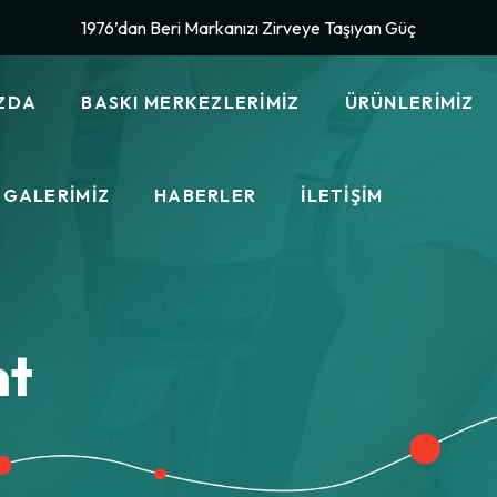
1976’dan Beri Markanızı Zirveye Taşıyan Güç
ZDA
BASKI MERKEZLERIMIZ
ÜRÜNLERIMIZ
IZ
SERIGRAFI
GALERIMIZ
HABERLER
İLETIŞIM
 VE
LAZER BASKI VE KESIM
LARIMIZ
UV BASKI
YATIRIMLAR
OLITIKAMIZ
FOLYO BASKI
FUARLAR &
MATBAA BASKISI
ORGANIZASYONLAR
nt
DESTEK
OPERASYONLARI