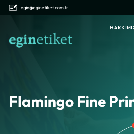
egin@eginetiket.com.tr
HAKKIMI
TARIHÇEM
ÇEVREMIZ
STANDART
ŞIRKET P
Flamingo Fine Pri