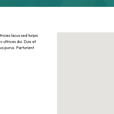
icies lacus sed turpis
c ultrices dui. Duis at
us purus. Parturient