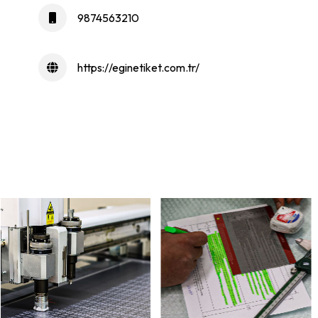
9874563210
https://eginetiket.com.tr/