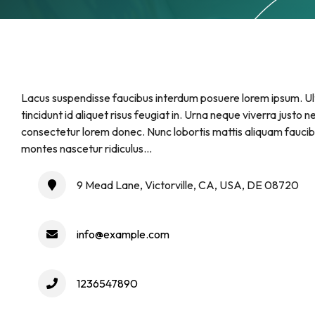
Lacus suspendisse faucibus interdum posuere lorem ipsum. Ultr
tincidunt id aliquet risus feugiat in. Urna neque viverra justo ne
consectetur lorem donec. Nunc lobortis mattis aliquam faucib
montes nascetur ridiculus...
9 Mead Lane, Victorville, CA, USA, DE 08720
info@example.com
1236547890