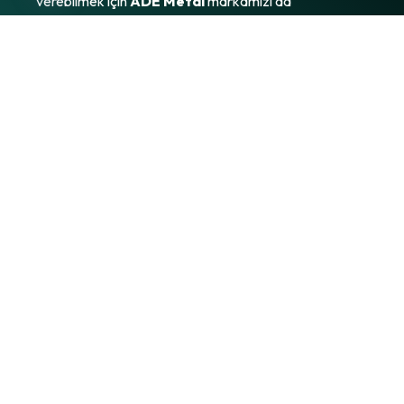
verebilmek için
ADE Metal
markamızı da
müşterilerimizin yanında olmaya devam ediyoruz.
EGİN ETİKET SANAYİ VE
TİCARET LİMİTED ŞİRKETİ.
Egin Etiket | Since 1976... Hızlı
Baskı, Kaliteli Hizmet
ÜRÜNLERİMİZ
TEKNOLOJİLERİMİZ