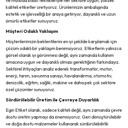
ve matbaa baskı teknikleriyle her sektöre uygun, yüksek
kaliteli etiketler üretiyoruz. Ürünlerinizin ambalajında
estetik ve işlevselliği bir araya getiriyor, dayanıklı ve uzun
ömürlü etiketler sunuyoruz.
Müşteri Odaklı Yaklaşım
Müşterilerimizin beklentilerini en iyi şekilde karşılamak için
çözüm odaklı bir yaklaşım benimsiyoruz. Etiketlerin yalnızca
görsel olarak iyi görünmesi değil, aynı zamanda kullanım
amacına uygun ve dayanıklı olması gerektiğinin farkındayız.
Sektörel ihtiyaçları analiz ederek transformatör, motor,
enerji, tarım, savunma sanayi, havalandırma, otomotiv,
denizcilik, eğitim, sağlık, makine ve daha pek çok sektöre
özel çözümler sunuyoruz.
Sürdürülebilir Üretim ile Çevreye Duyarlılık
Egin Etiket olarak, sadece kaliteli değil, aynı zamanda çevre
dostu üretim yapmayı da önemsiyoruz. Geri dönüştürülebilir
ve doğa dostu malzemeler kullanarak sürdürülebilirlik