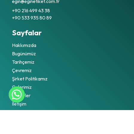
egin@eginetiket.com.tr
+90 216 499 43 38
+90 533 935 80 89
Sayfalar
Hakkımızda
Bugünümüz
Tarihçemiz
Çevremiz
Şirket Politikamız
Galerimiz
Haberler
İletişim
Ürünlerimiz
Metal Etiketler